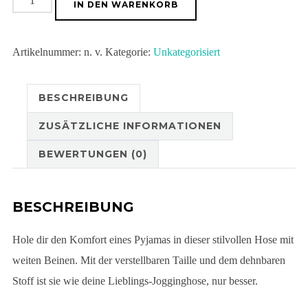
IN DEN WARENKORB
Hose
mit
Artikelnummer:
n. v.
Kategorie:
Unkategorisiert
weiten
Beinen
und
BESCHREIBUNG
Allover-
ZUSÄTZLICHE INFORMATIONEN
Druck
Menge
BEWERTUNGEN (0)
BESCHREIBUNG
Hole dir den Komfort eines Pyjamas in dieser stilvollen Hose mit
weiten Beinen. Mit der verstellbaren Taille und dem dehnbaren
Stoff ist sie wie deine Lieblings-Jogginghose, nur besser.