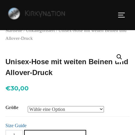
Zu
Inhalten
SEIT
springen
Startseite
/
Unkategorisiert
/ Unisex-Hose mit weiten Beinen und
Allover-Druck
Unisex-Hose mit weiten Beinen und
Allover-Druck
€
30,00
Größe
Size Guide
Unisex-