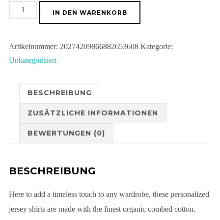
Unisex
IN DEN WARENKORB
Classic
Jersey
Artikelnummer:
20274209866882653608
Kategorie:
T-
Unkategorisiert
shirt
Menge
BESCHREIBUNG
ZUSÄTZLICHE INFORMATIONEN
BEWERTUNGEN (0)
BESCHREIBUNG
Here to add a timeless touch to any wardrobe, these personalized
jersey shirts are made with the finest organic combed cotton.