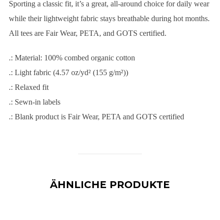
Sporting a classic fit, it’s a great, all-around choice for daily wear
while their lightweight fabric stays breathable during hot months.
All tees are Fair Wear, PETA, and GOTS certified.
.: Material: 100% combed organic cotton
.: Light fabric (4.57 oz/yd² (155 g/m²))
.: Relaxed fit
.: Sewn-in labels
.: Blank product is Fair Wear, PETA and GOTS certified
ÄHNLICHE PRODUKTE