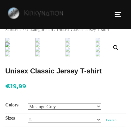
Zu
Inhalten
SEIT
springen
Startseite
/
Unkategorisiert
/ Unisex Classic Jersey T-shirt
Unisex Classic Jersey T-shirt
€
19,99
Colors
Sizes
Leeren