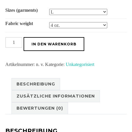
Sizes (garments)
Fabric weight
Women's
IN DEN WARENKORB
Skater
Skirt
Artikelnummer:
n. v.
Kategorie:
Unkategorisiert
(AOP)
Menge
BESCHREIBUNG
ZUSÄTZLICHE INFORMATIONEN
BEWERTUNGEN (0)
BESCHREIBUNG